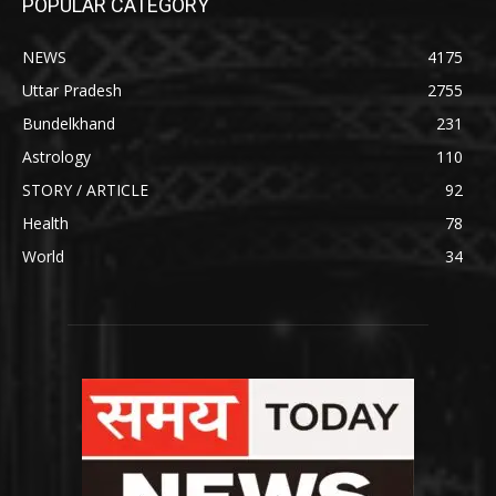
POPULAR CATEGORY
NEWS
4175
Uttar Pradesh
2755
Bundelkhand
231
Astrology
110
STORY / ARTICLE
92
Health
78
World
34