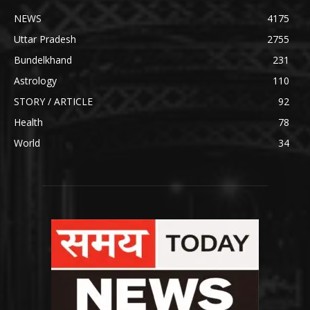
NEWS
4175
Uttar Pradesh
2755
Bundelkhand
231
Astrology
110
STORY / ARTICLE
92
Health
78
World
34