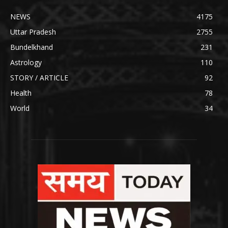
NEWS
4175
Uttar Pradesh
2755
Bundelkhand
231
Astrology
110
STORY / ARTICLE
92
Health
78
World
34