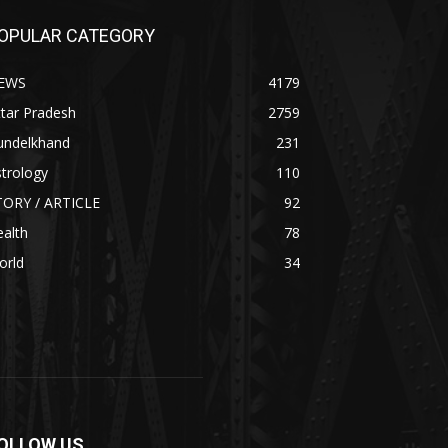
OPULAR CATEGORY
EWS
4179
tar Pradesh
2759
undelkhand
231
trology
110
TORY / ARTICLE
92
alth
78
orld
34
OLLOW US