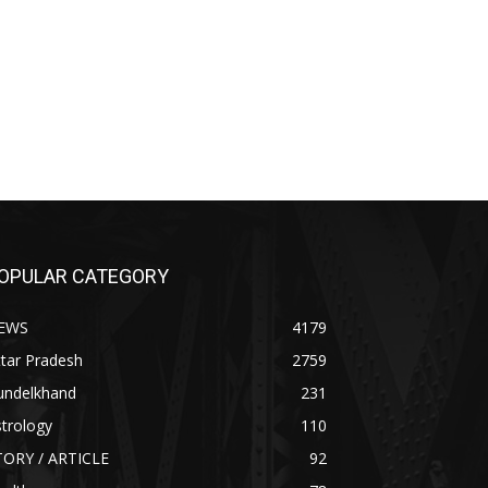
OPULAR CATEGORY
EWS
4179
tar Pradesh
2759
undelkhand
231
trology
110
TORY / ARTICLE
92