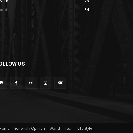
alth
78
orld
34
OLLOW US
Home
Editorial / Opinion
World
Tech
Life Style