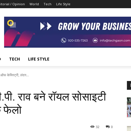
itorial / Opinion
World
Tech
Life Style
D
TECH
LIFE STYLE
 ऑफ केमिस्ट्री, लंदन...
ी.पी. राव बने रॉयल सोसाइटी
े फेलो
32
0