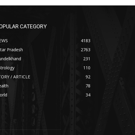
OPULAR CATEGORY
EWS
4183
tar Pradesh
2763
undelkhand
231
trology
110
TORY / ARTICLE
92
alth
78
orld
34