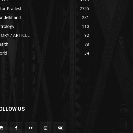
tar Pradesh
2755
undelkhand
231
trology
110
TORY / ARTICLE
92
alth
78
orld
34
OLLOW US