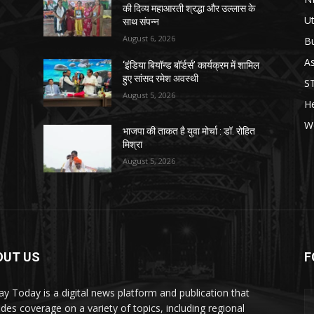
की दिव्य महाआरती श्रद्धा और उल्लास के
Ut
साथ संपन्न
August 6, 2026
B
As
‘इंडिया बियॉन्ड बॉर्डर्स’ कार्यक्रम में शामिल
हुए सांसद रमेश अवस्थी
S
August 5, 2026
He
W
भाजपा की ताकत है युवा मोर्चा : डॉ. रोहित
मिश्रा
August 5, 2026
OUT US
F
y Today is a digital news platform and publication that
ides coverage on a variety of topics, including regional