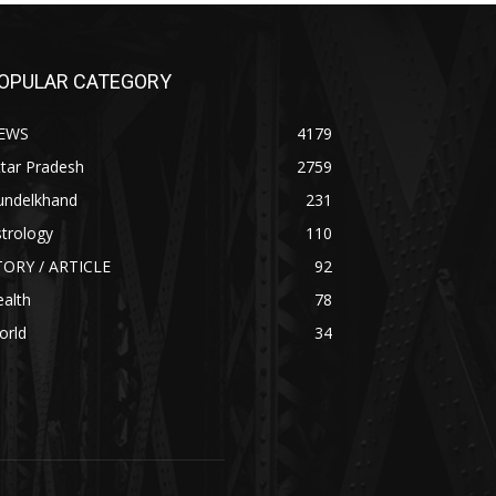
OPULAR CATEGORY
EWS
4179
tar Pradesh
2759
undelkhand
231
trology
110
TORY / ARTICLE
92
alth
78
orld
34