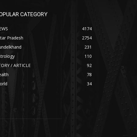
OPULAR CATEGORY
EWS
4174
tar Pradesh
2754
undelkhand
231
trology
110
TORY / ARTICLE
92
alth
78
orld
34