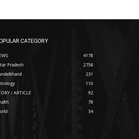
OPULAR CATEGORY
EWS
4178
tar Pradesh
2758
undelkhand
231
trology
110
TORY / ARTICLE
92
alth
78
orld
34