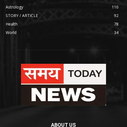
Astrology
110
STORY / ARTICLE
92
Health
78
World
34
ABOUT US