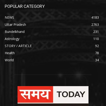
POPULAR CATEGORY
NEWS
4183
Uttar Pradesh
2763
Bundelkhand
231
Astrology
110
STORY / ARTICLE
92
Health
78
World
34