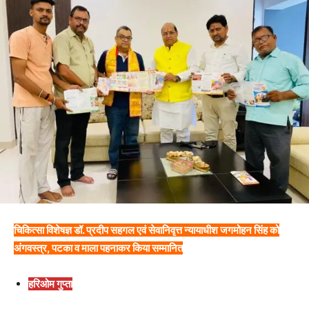
चिकित्सा विशेषज्ञ डॉ. प्रदीप सहगल एवं सेवानिवृत्त न्यायाधीश जगमोहन सिंह को
अंगवस्त्र, पटका व माला पहनाकर किया सम्मानित
हरिओम गुप्ता