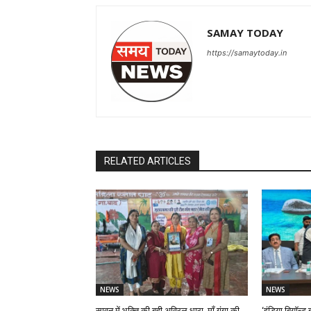
SAMAY TODAY
https://samaytoday.in
RELATED ARTICLES
NEWS
NEWS
सावन में भक्ति की बही अविरल धारा, माँ गंगा की
‘इंडिया बियॉन्ड ब