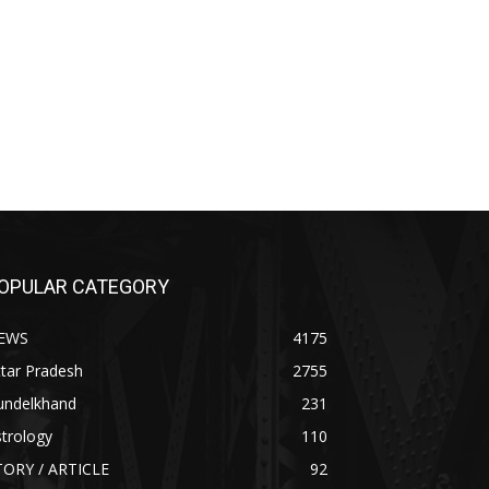
OPULAR CATEGORY
EWS
4175
tar Pradesh
2755
undelkhand
231
trology
110
TORY / ARTICLE
92