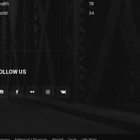
alth
78
orld
34
OLLOW US
Home
Editorial / Opinion
World
Tech
Life Style