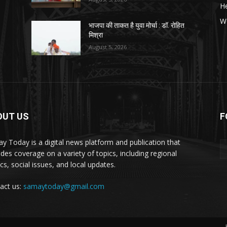
He
W
भाजपा की ताकत है युवा मोर्चा : डॉ. रोहित
मिश्रा
August 5, 2026
OUT US
F
y Today is a digital news platform and publication that
ides coverage on a variety of topics, including regional
ics, social issues, and local updates.
act us:
samaytoday@gmail.com