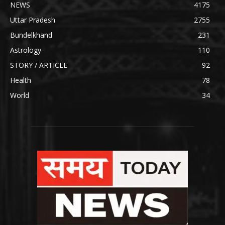
NEWS
4175
Uttar Pradesh
2755
Bundelkhand
231
Astrology
110
STORY / ARTICLE
92
Health
78
World
34