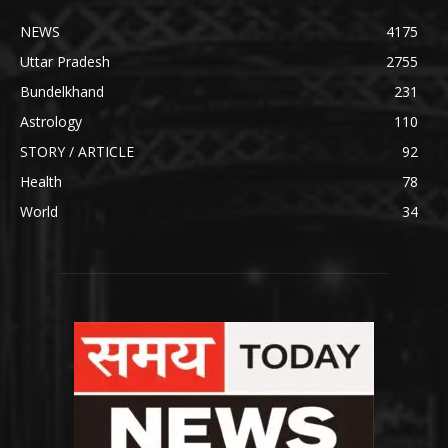
NEWS
4175
Uttar Pradesh
2755
Bundelkhand
231
Astrology
110
STORY / ARTICLE
92
Health
78
World
34