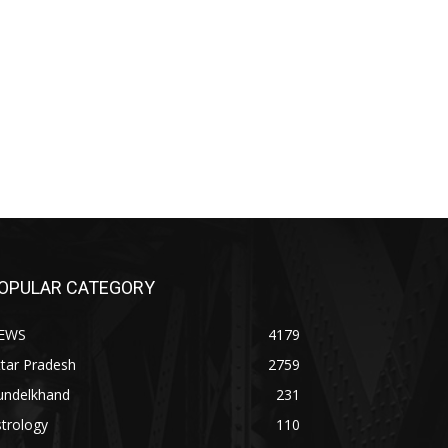
OPULAR CATEGORY
EWS
4179
tar Pradesh
2759
undelkhand
231
trology
110