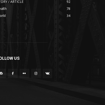
TORY / ARTICLE
92
alth
78
orld
34
OLLOW US