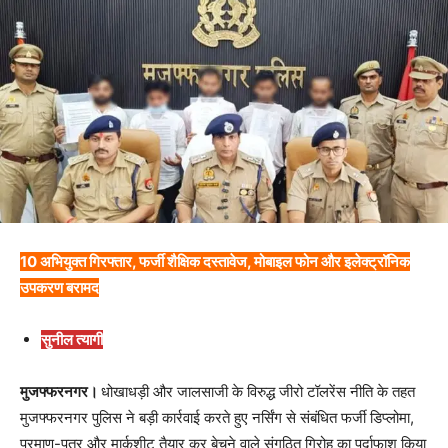
10 अभियुक्त गिरफ्तार, फर्जी शैक्षिक दस्तावेज, मोबाइल फोन और इलेक्ट्रॉनिक
उपकरण बरामद
सुनील त्यागी
मुजफ्फरनगर।
धोखाधड़ी और जालसाजी के विरुद्ध जीरो टॉलरेंस नीति के तहत
मुजफ्फरनगर पुलिस ने बड़ी कार्रवाई करते हुए नर्सिंग से संबंधित फर्जी डिप्लोमा,
प्रमाण-पत्र और मार्कशीट तैयार कर बेचने वाले संगठित गिरोह का पर्दाफाश किया