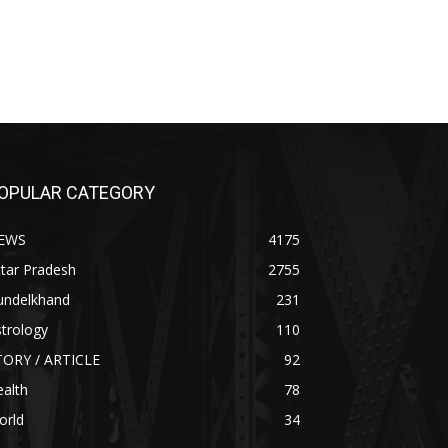
OPULAR CATEGORY
EWS
4175
tar Pradesh
2755
undelkhand
231
trology
110
TORY / ARTICLE
92
alth
78
orld
34