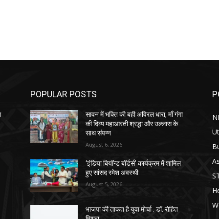
POPULAR POSTS
P
ा
सावन में भक्ति की बही अविरल धारा, माँ गंगा
N
की दिव्य महाआरती श्रद्धा और उल्लास के
Ut
साथ संपन्न
August 6, 2026
B
As
‘इंडिया बियॉन्ड बॉर्डर्स’ कार्यक्रम में शामिल
हुए सांसद रमेश अवस्थी
S
August 5, 2026
He
W
भाजपा की ताकत है युवा मोर्चा : डॉ. रोहित
मिश्रा