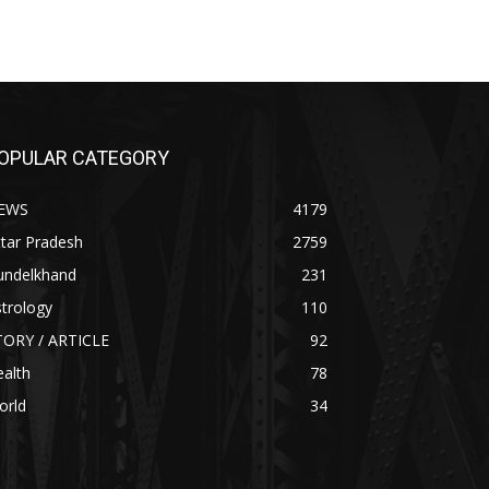
OPULAR CATEGORY
EWS
4179
tar Pradesh
2759
undelkhand
231
trology
110
TORY / ARTICLE
92
alth
78
orld
34