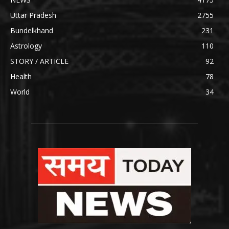
Uttar Pradesh
2755
Bundelkhand
231
Astrology
110
STORY / ARTICLE
92
Health
78
World
34