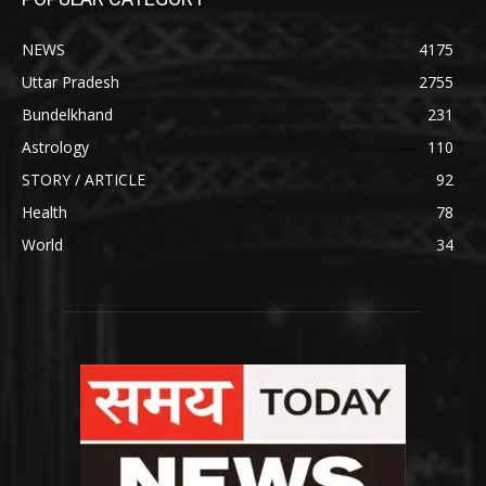
NEWS
4175
Uttar Pradesh
2755
Bundelkhand
231
Astrology
110
STORY / ARTICLE
92
Health
78
World
34