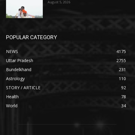
August 5, 2026
POPULAR CATEGORY
NEWS
4175
Uttar Pradesh
2755
Bundelkhand
231
Astrology
110
STORY / ARTICLE
92
Health
78
World
34