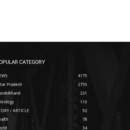
OPULAR CATEGORY
EWS
4175
tar Pradesh
2755
undelkhand
231
trology
110
TORY / ARTICLE
92
alth
78
orld
34