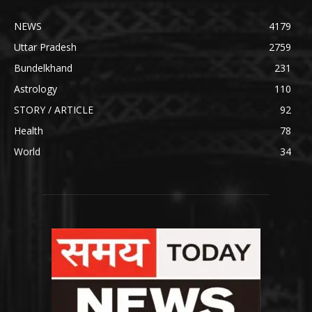
NEWS
4179
Uttar Pradesh
2759
Bundelkhand
231
Astrology
110
STORY / ARTICLE
92
Health
78
World
34