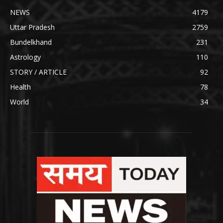
NEWS
4179
Uttar Pradesh
2759
Bundelkhand
231
Astrology
110
STORY / ARTICLE
92
Health
78
World
34