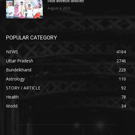
जिला कार्यशाला आयोजित
August 4, 2026
POPULAR CATEGORY
NEWS
4164
Uttar Pradesh
2746
Bundelkhand
229
Astrology
110
STORY / ARTICLE
92
Health
78
World
34