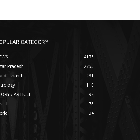
OPULAR CATEGORY
EWS
4175
tar Pradesh
2755
undelkhand
231
trology
110
TORY / ARTICLE
92
alth
78
orld
34