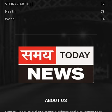
STORY / ARTICLE
92
Health
78
World
34
ABOUT US
Samay Today is a digital news platform and publication that