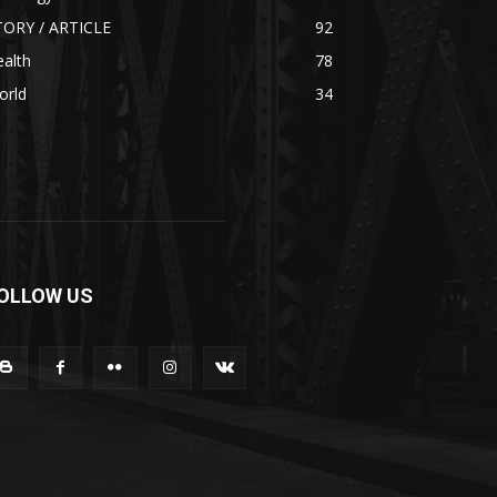
TORY / ARTICLE
92
alth
78
orld
34
OLLOW US