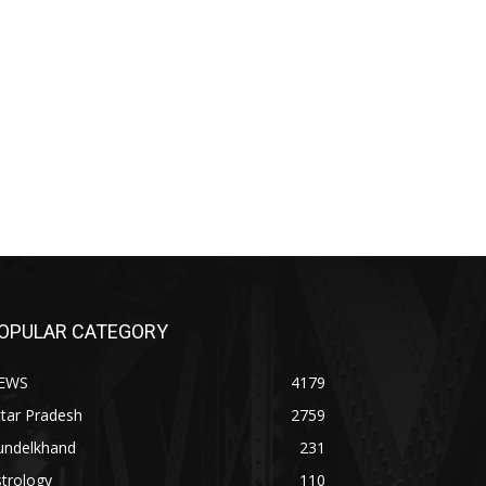
OPULAR CATEGORY
EWS
4179
tar Pradesh
2759
undelkhand
231
trology
110