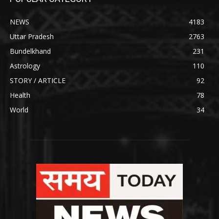
NEWS
4183
Uttar Pradesh
2763
Bundelkhand
231
Astrology
110
STORY / ARTICLE
92
Health
78
World
34