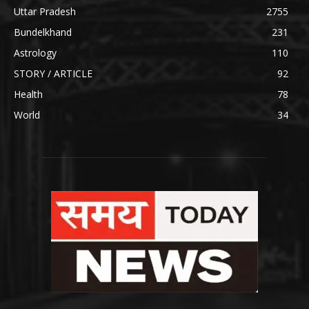
Uttar Pradesh
2755
Bundelkhand
231
Astrology
110
STORY / ARTICLE
92
Health
78
World
34