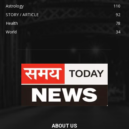
Astrology
110
STORY / ARTICLE
92
Health
78
World
34
ABOUT US