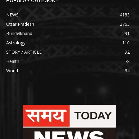
POPULAR CATEGORY
NEWS
4183
Uttar Pradesh
2763
Bundelkhand
231
Astrology
110
STORY / ARTICLE
92
Health
78
World
34