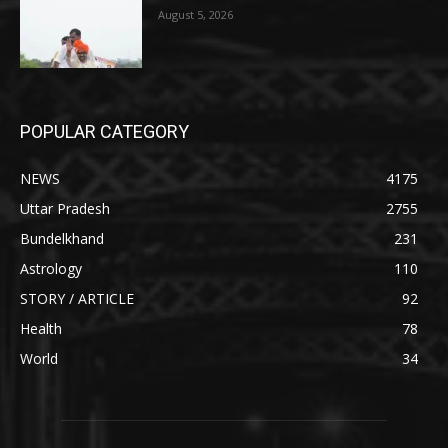
August 5, 2026
POPULAR CATEGORY
NEWS
4175
Uttar Pradesh
2755
Bundelkhand
231
Astrology
110
STORY / ARTICLE
92
Health
78
World
34