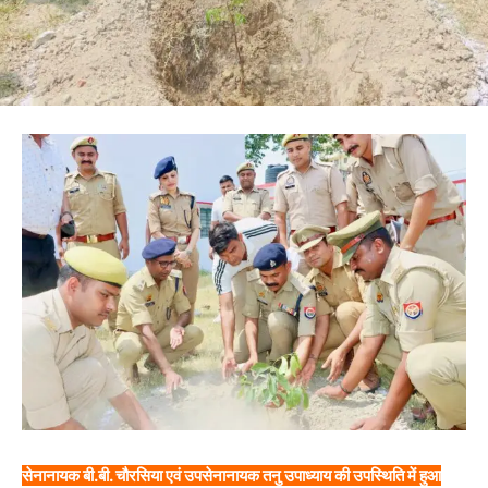
सेनानायक बी.बी. चौरसिया एवं उपसेनानायक तनु उपाध्याय की उपस्थिति में हुआ