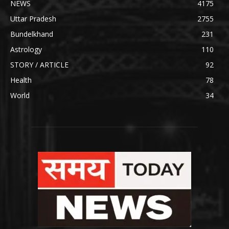
NEWS
4175
Uttar Pradesh
2755
Bundelkhand
231
Astrology
110
STORY / ARTICLE
92
Health
78
World
34