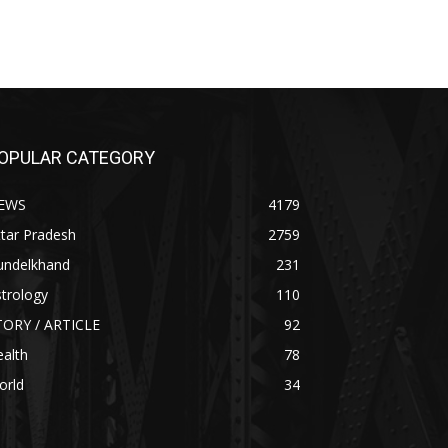
OPULAR CATEGORY
EWS
4179
tar Pradesh
2759
undelkhand
231
trology
110
TORY / ARTICLE
92
alth
78
orld
34