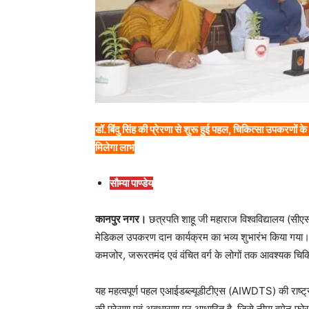
डॉ. बिंदु सिंह की प्रेरणा से शुरू हुई पहल, चिकित्सा उपकरणों
मिलेगा लाभ
सौम्या पाण्डेय
कानपुर नगर।
छत्रपति शाहू जी महाराज विश्वविद्यालय (सीएसज
मेडिकल उपकरण दान कार्यक्रम का भव्य शुभारंभ किया गया। 
कमजोर, जरूरतमंद एवं वंचित वर्ग के लोगों तक आवश्यक चिक
यह महत्वपूर्ण पहल एआईडब्ल्यूडीटीएस (AIWDTS) की राष्ट्रीय 
की प्रेरणा एवं अवधारणा पर आधारित है, जिसे नीमा वूमेन फोरम,