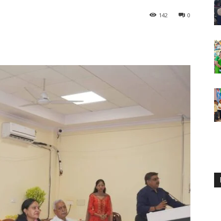
142
0