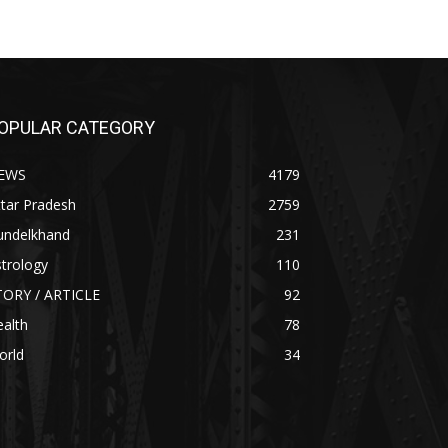
OPULAR CATEGORY
EWS
4179
tar Pradesh
2759
undelkhand
231
trology
110
TORY / ARTICLE
92
alth
78
orld
34